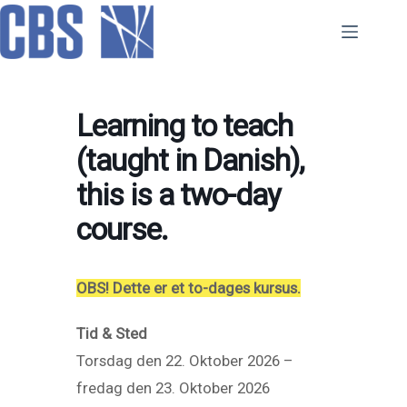
Skip
to
content
Learning to teach
(taught in Danish),
this is a two-day
course.
OBS! Dette er et to-dages kursus.
Tid & Sted
Torsdag den 22. Oktober 2026 –
fredag den 23. Oktober 2026