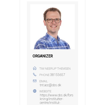
ORGANIZER
TIM NEERUP THEMSEN
38155657
PHONE
EMAIL
tnt.acc@cbs.dk
WEBSITE
https://www.cbs.dk/fors
kning/institutter-
centre/institut-