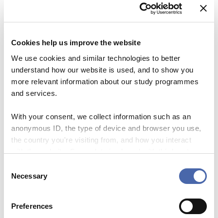
Kompetencer
:
Efter kurset vil du:
Cookies help us improve the website
Være klar over, hvad du gerne
We use cookies and similar technologies to better
vil arbejde videre med for at
understand how our website is used, and to show you
forbedre din undervisning.
more relevant information about our study programmes
and services.
Være mere bevidst om dine
styrker og svagheder som
With your consent, we collect information such as an
anonymous ID, the type of device and browser you use,
underviser.
the country you're visiting from, and how you interact
with the website. Some data is shared with third-party
Have fået inspiration til nye
tools we use for analytics and marketing. It's your choice
C
undervisningsaktiviteter, du kan
- and you can withdraw your consent at any time using
Necessary
o
prøve af i praksis.
the button in the bottom-right corner.
n
s
Preferences
Registreringsdeadline
: 15/10/2026
e